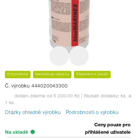
Enzymatické
Neutralizuje zápachy
Připraveno k použití
Č. výrobku 444020043300
dodání zdarma od 5 200,00 Kč
| Rozsah dodávky: ks.
à
1 ks.
Otázky ohledně výrobku
Podrobnosti o výrobku
Ceny pouze pro
Na skladě
přihlášené uživatele