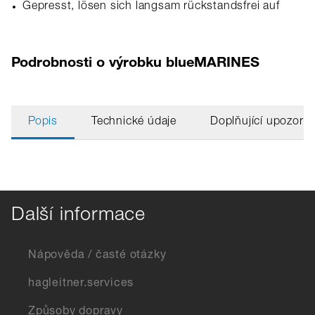
Gepresst, lösen sich langsam rückstandsfrei auf
Podrobnosti o výrobku blueMARINES
Popis
Technické údaje
Doplňující upozorn
Další informace
Nápověda / časté otázky
hagleitner.services
Způsoby dopravy